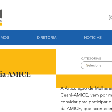
OMOS
DIRETORIA
NOTÍCIAS
CATEGORIAS
Desejamos a você uma boa leitura e 
sejam úteis e interessantes. Aproveite
eia AMICE
A Articulação de Mulhere
Ceará-AMICE, vem por m
convidar para participar 
da AMICE, que acontecerá