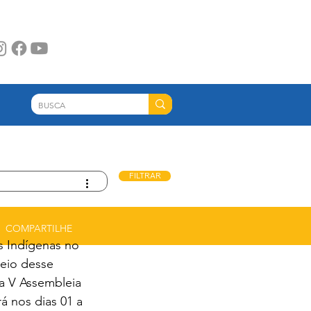
FILTRAR
esperamos que as informações apresentadas
!
COMPARTILHE
s Indígenas no 
eio desse 
da V Assembleia 
 nos dias 01 a 