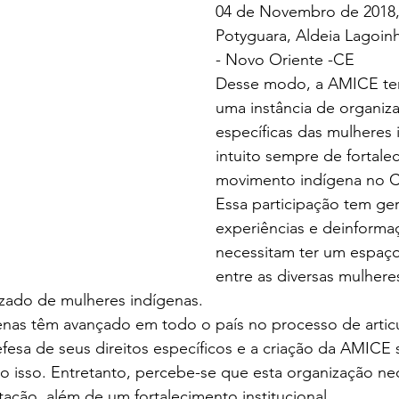
04 de Novembro de 2018,
Potyguara, Aldeia Lagoin
- Novo Oriente -CE
Desse modo, a AMICE tem
uma instância de organiz
específicas das mulheres 
intuito sempre de fortale
movimento indígena no C
Essa participação tem ge
experiências e deinforma
necessitam ter um espaço
entre as diversas mulher
zado de mulheres indígenas.
enas têm avançado em todo o país no processo de articu
esa de seus direitos específicos e a criação da AMICE 
o isso. Entretanto, percebe-se que esta organização nec
ação, além de um fortalecimento institucional. 