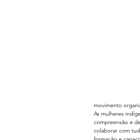
movimento organi
As mulheres indíg
compreensão e def
colaborar com tud
formação e capacit