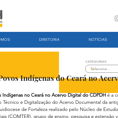
OMOS
DIRETORIA
NOTÍCIAS
CATEGORIAS
Desejamos a você uma boa leitura e 
sejam úteis e interessantes. Aproveite
Povos Indígenas do Ceará no Acerv
 Indígenas no Ceará no Acervo Digital do CDPDH
 é a 
o Técnico e Digitalização do Acervo Documental da antig
quidiocese de Fortaleza realizado pelo Núcleo de Estud
oriais (COMTER), grupo de ensino, pesquisa e extensão v