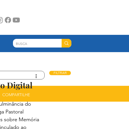
FILTRAR
esperamos que as informações apresentadas
!
o Digital
COMPARTILHE
culminância do 
a Pastoral 
os sobre Memória 
inculado ao 