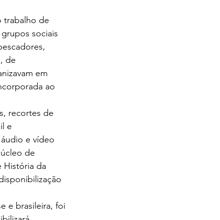
o trabalho de 
grupos sociais 
pescadores, 
, de 
ganizavam em 
incorporada ao 
, recortes de 
l e 
 áudio e vídeo 
Núcleo de 
História da 
isponibilização 
e brasileira, foi 
ilizará 