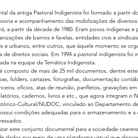
l da antiga Pastoral Indigenista foi formado a partir d
ssoria e acompanhamento das mobilizações de diversos 
á, a partir da década de 1980. Eram povos indígenas e 
nizações de bairros e favelas, entidades civis e sindicais
ais e urbanos, entre outros, que àquele momento se or
 de direitos sociais. Em 1994 a pastoral indigenista foi 
da na equipe da Temática Indigenista.
 é composto de mais de 25 mil documentos, dentre estes
apas, folders, cartazes, fotografias, documentação contábi
anceira, ofícios, atas de reunião, panfletos, gravações em
elatórios, cadernos, livros e etc., que agora integram o 
órico-Cultural/NUDOC, vinculado ao Departamento de 
 possui condições adequadas para o armazenamento e a d
ressados.
izar este conjunto documental para a sociedade cearense 
e dados por meio de uma plataforma virtual que disponib