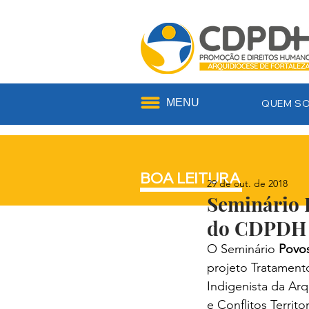
MENU
QUEM S
BOA LEITURA
29 de out. de 2018
Seminário 
do CDPDH
O Seminário 
Povos
projeto Tratament
Indigenista da Ar
e Conflitos Territ