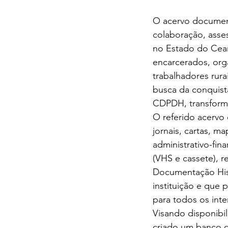
O acervo documenta
colaboração, asse
no Estado do Cear
encarcerados, orga
trabalhadores rur
busca da conquista
CDPDH, transforma
O referido acervo
jornais, cartas, m
administrativo-fin
(VHS e cassete), r
Documentação Hist
instituição e que
para todos os inte
Visando disponibil
criado um banco d