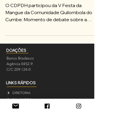
O CDPDH participou da V Festa da
Mangue da Comunidade Quilombola do
Cumbe. Momento de debate sobre a
importância dos manguezais para o...
DOAÇÕES
Banco Bradesco
Agência 0452-9
C/C 209.124-0
LINKS RÁPIDOS
DIRETORIA
BALANÇOS
NOTÍCIAS
MEMÓRIA INDÍGENA
INFORMATIVO