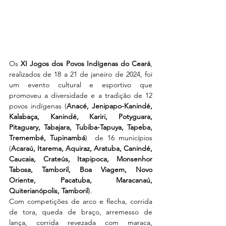
Os 
XI Jogos dos Povos Indígenas do Ceará
, 
realizados de 18 a 21 de janeiro de 2024, foi 
um evento cultural e esportivo que 
promoveu a diversidade e a tradição de 12 
povos indígenas (
Anacé, Jenipapo-Kanindé, 
Kalabaça, Kanindé, Kariri, Potyguara, 
Pitaguary, Tabajara, Tubiba-Tapuya, Tapeba, 
Tremembé, Tupinambá
)  de 16 municípios 
(
Acaraú, Itarema, Aquiraz, Aratuba, Canindé, 
Caucaia, Crateús, Itapipoca, Monsenhor 
Tabosa, Tamboril, Boa Viagem, Novo 
Oriente, Pacatuba, Maracanaú, 
Quiterianópolis, Tamboril
).
Com competições de arco e flecha, corrida 
de tora, queda de braço, arremesso de 
lança, corrida revezada com maraca, 