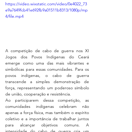
https://video.wixstatic.com/video/0e4022_73
e9a7649fcb41e692fb9a01511b8313/1080p/mp
4/file.mp4
A competição de cabo de guerra nos XI 
Jogos dos Povos Indígenas do Ceará 
emerge como uma das mais vibrantes e 
simbólicas para essas comunidades. Para os 
povos indígenas, o cabo de guerra 
transcende a simples demonstração de 
força, representando um poderoso símbolo 
de união, cooperação e resistência.
Ao participarem dessa competição, as 
comunidades indígenas celebram não 
apenas a força física, mas também o espírito 
coletivo e a importância de trabalhar juntos 
para alcançar objetivos comuns. A 
intensidade do cabo de guerra cria um 