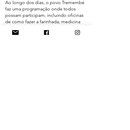
Ao longo dos dias, o povo Tremembé 
faz uma programação onde todos 
possam participam, incluindo oficinas 
de como fazer a farinhada; medicina 
tradicional indígena; trilha ecológica e 
apresentações culturais com os grupos 
de mulheres e kurumins da aldeia.
Havendo ainda exposição e 
degustação de comidas típicas do 
próprio povo.
Eventos
Agenda
Tradição
Ver tudo
Posts Relacionados