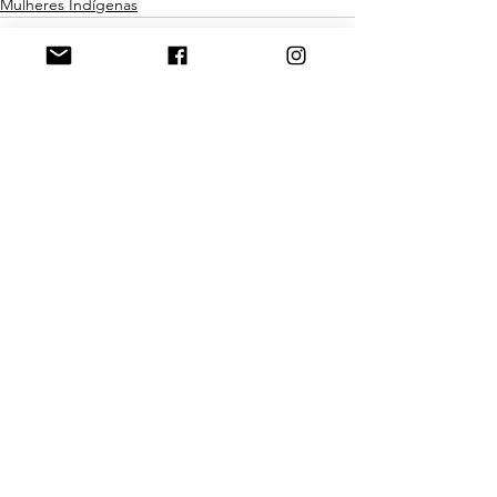
Mulheres Indígenas
Ver tudo
Posts Relacionados