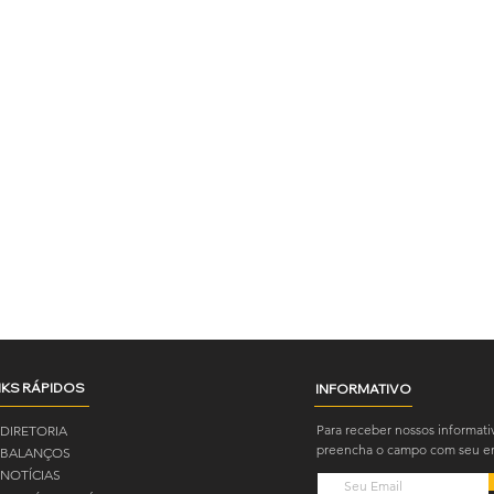
NKS RÁPIDOS
INFORMATIVO
Para receber nossos informati
DIRETORIA
preencha o campo com seu em
BALANÇOS
NOTÍCIAS