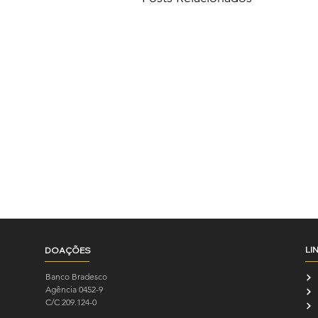
LI
DOAÇÕES
Banco Bradesco
Agência 0452-9
C/C 209.124-0