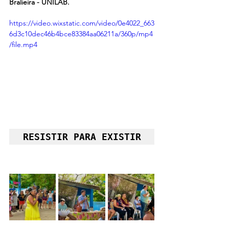
Bralieira - UNILAB.
https://video.wixstatic.com/video/0e4022_663
6d3c10dec46b4bce83384aa06211a/360p/mp4
/file.mp4
RESISTIR PARA EXISTIR