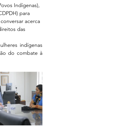
Povos Indígenas), 
(CDPDH) para 
 conversar acerca 
ireitos das 
lheres indígenas 
ação do combate à 