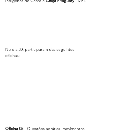
Indígenas do Ceará e 
Ceiça Pitaguary
 - MPI.
No dia 30, participaram das seguintes 
oficinas:
Oficina 05 
- Questões agrárias, movimentos 