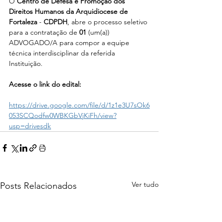
O 
Centro de Defesa e Promoção dos 
Direitos Humanos da Arquidiocese de 
Fortaleza
 - 
CDPDH
, abre o processo seletivo 
para a contratação de 
01
 (um(a)) 
ADVOGADO/A para compor a equipe 
técnica interdisciplinar da referida 
Instituição. 
Acesse o link do edital:
https://drive.google.com/file/d/1z1e3U7sOk6
053SCQodfw0WBKGbVjKiFh/view?
usp=drivesdk
Ver tudo
Posts Relacionados