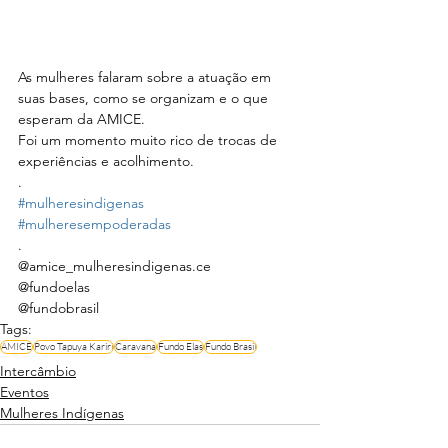
As mulheres falaram sobre a atuação em 
suas bases, como se organizam e o que 
esperam da AMICE.
Foi um momento muito rico de trocas de 
experiências e acolhimento.
.
#mulheresindigenas
#mulheresempoderadas
.
@amice_mulheresindigenas.ce 
@fundoelas 
@fundobrasil
Tags:
AMICE
Povo Tapuya Kariri
Caravana
Fundo Elas
Fundo Brasil
Intercâmbio
Eventos
Mulheres Indígenas